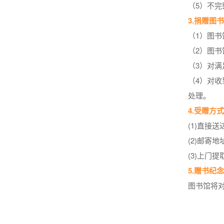
（5）不完
3.捐赠图
（1）图
（2）图
（3）对
（4）对
处理。
4.受赠方
(1)直接
(2)邮寄
(3)上门
5.赠书纪
图书馆将