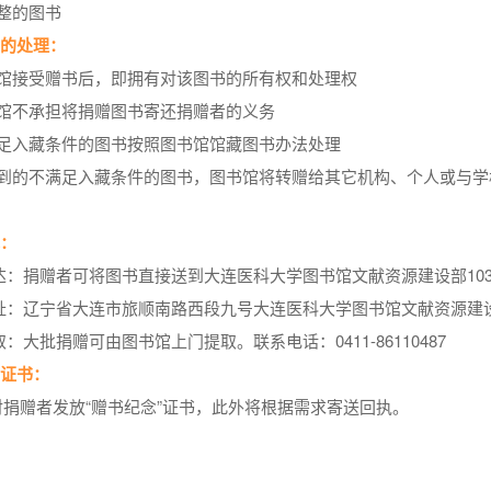
整的图书
书的处理：
书馆接受赠书后，即拥有对该图书的所有权和处理权
书馆不承担将捐赠图书寄还捐赠者的义务
满足入藏条件的图书按照图书馆馆藏图书办法处理
收到的不满足入藏条件的图书，图书馆将转赠给其它机构、个人或与
式：
送达：捐赠者可将图书直接送到大连医科大学图书馆文献资源建设部10
地址：辽宁省大连市旅顺南路西段九号大连医科大学图书馆文献资源建设部
提取：大批捐赠可由图书馆上门提取。联系电话：0411-86110487
念证书：
对捐赠者发放“赠书纪念”证书，此外将根据需求寄送回执。