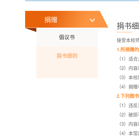
捐赠
捐书
倡议书
接受本校
1.所捐赠
捐书细则
（1）适
（2）内
（3）本
（4）捐
2.下列图
（1）违
（2）破
（3）内
（4）本