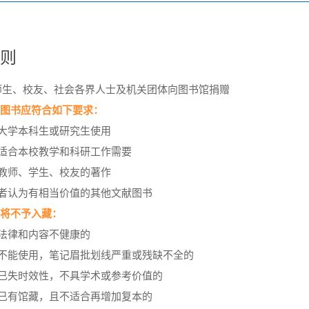
细则
师生、校友、社会各界人士及机关团体向图书馆捐赠
的图书应符合如下要求：
合大学本科生或研究生使用
容适合本校教学和科研工作需要
校教师、学生、校友的著作
赠者认为有相当价值的其他文献图书
书将不予入藏：
反法律和内容不健康的
损不能使用，笔记眉批划线严重或残缺不全的
容已失时效性，不具学术或参考价值的
馆已有馆藏，且不适合再增加复本的